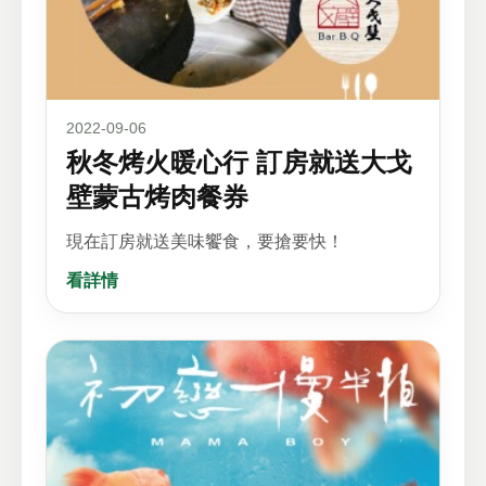
2022-09-06
秋冬烤火暖心行 訂房就送大戈
壁蒙古烤肉餐券
現在訂房就送美味饗食，要搶要快！
看詳情