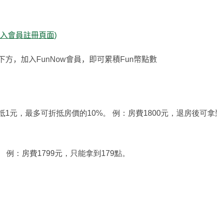
入會員註冊頁面
)
下方，加入
FunNow
會員，即可累積
Fun
幣點數
抵1元，最多可折抵房價的10%。 例：房費1800元，退房後可拿到
 例：房費1799元，只能拿到179點。