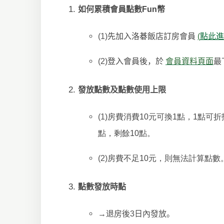
如何累積會員點數
Fun
幣
(1)
先加入洛碁飯店訂房會員
(
點此進
(2)
登入會員後，於
會員資料頁面
最
發放點數及點數使用上限
(1)
房費消費10元可換1點，1點可折
點，剩餘10點。
(2)
房費不足10元，則無法計算點數。
點數發放時點
→
退房後
3
日內發放。