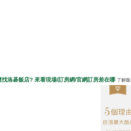
慮找洛碁飯店? 來看現場/訂房網/官網訂房差在哪
了解飯