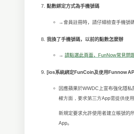
點數綁定方式為手機號碼
→
會員註冊時，請仔細檢查手機號
我換了手機號碼，以前的點數怎麼辦
→
請點選此頁面，
FunNow
常見問
[ios
系統綁定FunCoin及使用Funnow 
因應蘋果於
WWDC
上宣布強化隱私
權方面，要求第三方App需提供使
新規定要求允許使用者建立帳號的
App
。