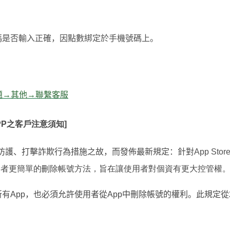
碼是否輸入正確，因點數綁定於手機號碼上。
題→其他→聯繫客服
APP之客戶注意須知]
防護、打擊詐欺行為措施之故，而發佈最新規定
：
針對
App Stor
用者更簡單的刪除帳號方法，旨在讓使用者對個資有更大控管權
所有
App
，也必須允許使用者從
App
中刪除帳號的權利。此規定從