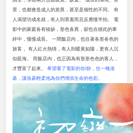
景，也都會造成人的差異，甚至是個性的不同。
有
人渴望功成名就，有人則害羞而且反應慢半拍。
電
影中的家庭各有稜缺，形色各異，卻也在彼此的牽
絆中，慢慢成長。
一間飯店內，也住著各形各色的
旅客，
有人紅火熱情，有人則暖黃如陽，更有人沉
似藍海。
而飯店內，也正因為有形形色色的客人，
才豐富了起來。
希望看了電影的你/妳，住一晚洛
碁，讓洛碁輕柔地為你們增添生命的色彩。