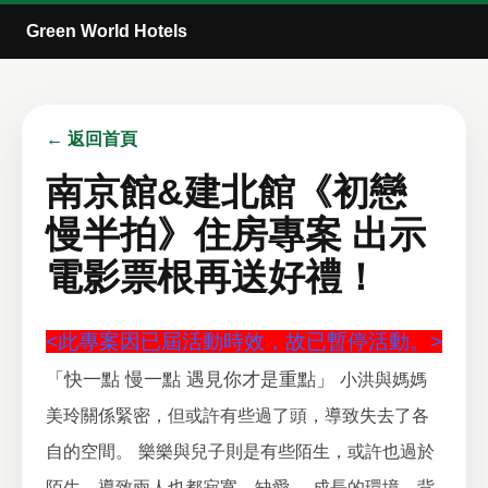
Green World Hotels
← 返回首頁
南京館&建北館《初戀
慢半拍》住房專案 出示
電影票根再送好禮！
<此專案因已屆活動時效，故已暫停活動。>
「快一點 慢一點 遇見你才是重點」
小洪與媽媽
美玲關係緊密，但或許有些過了頭，導致失去了各
自的空間。
樂樂與兒子則是有些陌生，或許也過於
陌生，導致兩人也都寂寞、缺愛。
成長的環境、背