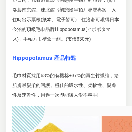
即日起，凡看過電影《初戀慢半拍》的旅客，
預訂
洛碁南京館、建北館《初戀慢半拍》專屬專案，入
住時出示票根(紙本、電子皆可)，
住洛碁可獲得日本
今治的頂級毛巾品牌Hippopotamus(ヒポポタマ
ス)，
手帕方巾禮盒一組。(市價630元)
Hippopotamus 產品特點
毛巾材質採用63%的有機棉+37%的再生竹纖維，給
肌膚最親柔的呵護。
極佳的吸水性、柔軟性、親膚
性及速乾性，用過一次即能讓人愛不釋手!