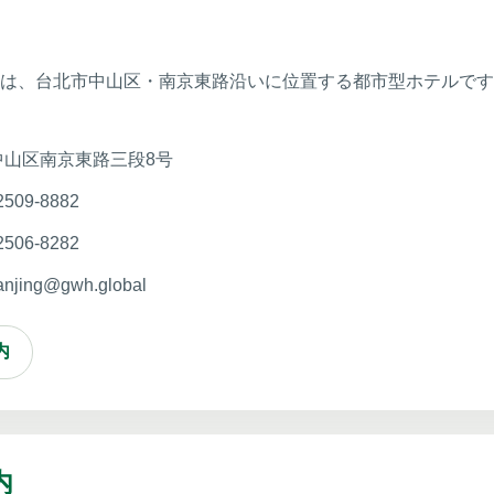
京は、台北市中山区・南京東路沿いに位置する都市型ホテルで
中山区南京東路三段8号
2509-8882
2506-8282
anjing@gwh.global
内
内